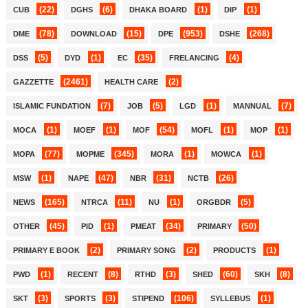
(22)
(6)
(1)
(1)
CUB
DGHS
DHAKA BOARD
DIP
(78)
(15)
(953)
(268)
DME
DOWNLOAD
DPE
DSHE
(5)
(1)
(35)
(4)
DSS
DYD
EC
FRELANCING
(2461)
(2)
GAZZETTE
HEALTH CARE
(7)
(5)
(1)
(7)
ISLAMIC FUNDATION
JOB
LGD
MANNUAL
(1)
(1)
(54)
(1)
(1)
MOCA
MOEF
MOF
MOFL
MOP
(77)
(345)
(1)
(1)
MOPA
MOPME
MORA
MOWCA
(1)
(47)
(31)
(26)
MSW
NAPE
NBR
NCTB
(165)
(11)
(1)
(5)
NEWS
NTRCA
NU
ORGBDR
(45)
(1)
(34)
(50)
OTHER
PID
PMEAT
PRIMARY
(2)
(2)
(1)
PRIMARY E BOOK
PRIMARY SONG
PRODUCTS
(1)
(8)
(3)
(60)
(8)
PWD
RECENT
RTHD
SHED
SKH
(3)
(3)
(106)
(1)
SKT
SPORTS
STIPEND
SYLLEBUS