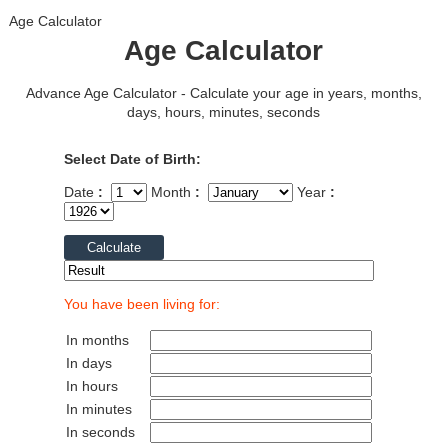
Age Calculator
Age Calculator
Advance Age Calculator - Calculate your age in years, months,
days, hours, minutes, seconds
Select Date of Birth:
Date
:
Month
:
Year
:
You have been living for:
In months
In days
In hours
In minutes
In seconds