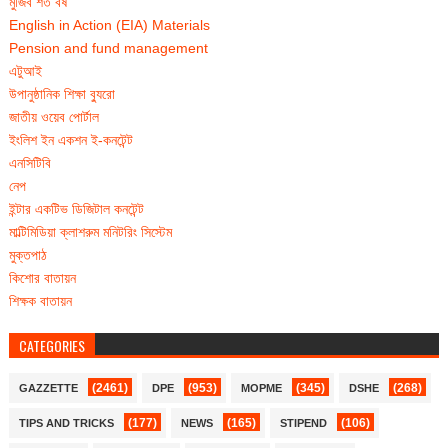
মুজিব শত বর্ষ
English in Action (EIA) Materials
Pension and fund management
এটুআই
উপানুষ্ঠানিক শিক্ষা ব্যুরো
জাতীয় ওয়েব পোর্টাল
ইংলিশ ইন একশন ই-কনটেন্ট
এনসিটিবি
নেপ
ইন্টার একটিভ ডিজিটাল কনটেন্ট
মাল্টিমিডিয়া ক্লাশরুম মনিটরিং সিস্টেম
মুক্তপাঠ
কিশোর বাতায়ন
শিক্ষক বাতায়ন
CATEGORIES
(2461)
(953)
(345)
(268)
GAZZETTE
DPE
MOPME
DSHE
(177)
(165)
(106)
TIPS AND TRICKS
NEWS
STIPEND