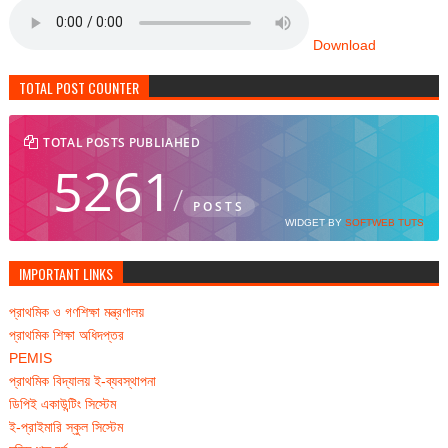
Download
TOTAL POST COUNTER
TOTAL POSTS PUBLIAHED
5261
/
POSTS
WIDGET BY
SOFTWEB TUTS
IMPORTANT LINKS
প্রাথমিক ও গণশিক্ষা মন্ত্রণালয়
প্রাথমিক শিক্ষা অধিদপ্তর
PEMIS
প্রাথমিক বিদ্যালয় ই-ব্যবস্থাপনা
ডিপিই একাউন্টিং সিস্টেম
ই-প্রাইমারি স্কুল সিস্টেম