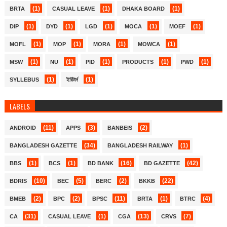
(1)
(1)
(1)
BRTA
CASUAL LEAVE
DHAKA BOARD
(1)
(1)
(1)
(1)
(1)
DIP
DYD
LGD
MOCA
MOEF
(1)
(1)
(1)
(1)
MOFL
MOP
MORA
MOWCA
(1)
(1)
(1)
(1)
(1)
MSW
NU
PID
PRODUCTS
PWD
(1)
(1)
SYLLEBUS
ইরিটার্ন
LABELS
(11)
(3)
(2)
ANDROID
APPS
BANBEIS
(34)
(1)
BANGLADESH GAZETTE
BANGLADESH RAILWAY
(1)
(1)
(16)
(42)
BBS
BCS
BD BANK
BD GAZETTE
(10)
(5)
(2)
(22)
BDRIS
BEC
BERC
BKKB
(2)
(2)
(11)
(1)
(4)
BMEB
BPC
BPSC
BRTA
BTRC
(31)
(1)
(13)
(7)
CA
CASUAL LEAVE
CGA
CRVS