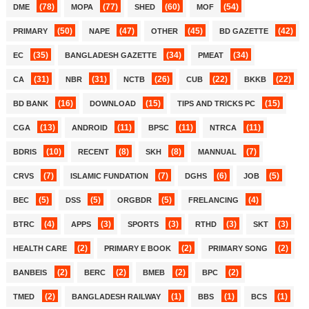
(78)
(77)
(60)
(54)
DME
MOPA
SHED
MOF
(50)
(47)
(45)
(42)
PRIMARY
NAPE
OTHER
BD GAZETTE
(35)
(34)
(34)
EC
BANGLADESH GAZETTE
PMEAT
(31)
(31)
(26)
(22)
(22)
CA
NBR
NCTB
CUB
BKKB
(16)
(15)
(15)
BD BANK
DOWNLOAD
TIPS AND TRICKS PC
(13)
(11)
(11)
(11)
CGA
ANDROID
BPSC
NTRCA
(10)
(8)
(8)
(7)
BDRIS
RECENT
SKH
MANNUAL
(7)
(7)
(6)
(5)
CRVS
ISLAMIC FUNDATION
DGHS
JOB
(5)
(5)
(5)
(4)
BEC
DSS
ORGBDR
FRELANCING
(4)
(3)
(3)
(3)
(3)
BTRC
APPS
SPORTS
RTHD
SKT
(2)
(2)
(2)
HEALTH CARE
PRIMARY E BOOK
PRIMARY SONG
(2)
(2)
(2)
(2)
BANBEIS
BERC
BMEB
BPC
(2)
(1)
(1)
(1)
TMED
BANGLADESH RAILWAY
BBS
BCS