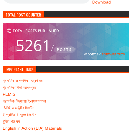
Download
TOTAL POST COUNTER
TOTAL POSTS PUBLIAHED
5261
/
POSTS
WIDGET BY
SOFTWEB TUTS
IMPORTANT LINKS
প্রাথমিক ও গণশিক্ষা মন্ত্রণালয়
প্রাথমিক শিক্ষা অধিদপ্তর
PEMIS
প্রাথমিক বিদ্যালয় ই-ব্যবস্থাপনা
ডিপিই একাউন্টিং সিস্টেম
ই-প্রাইমারি স্কুল সিস্টেম
মুজিব শত বর্ষ
English in Action (EIA) Materials