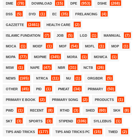
(78)
(15)
(953)
(268)
DME
DOWNLOAD
DPE
DSHE
(5)
(1)
(35)
(4)
DSS
DYD
EC
FRELANCING
(2461)
(2)
GAZZETTE
HEALTH CARE
(7)
(5)
(1)
(7)
ISLAMIC FUNDATION
JOB
LGD
MANNUAL
(1)
(1)
(54)
(1)
(1)
MOCA
MOEF
MOF
MOFL
MOP
(77)
(345)
(1)
(1)
MOPA
MOPME
MORA
MOWCA
(1)
(47)
(31)
(26)
MSW
NAPE
NBR
NCTB
(165)
(11)
(1)
(5)
NEWS
NTRCA
NU
ORGBDR
(45)
(1)
(34)
(50)
OTHER
PID
PMEAT
PRIMARY
(2)
(2)
(1)
PRIMARY E BOOK
PRIMARY SONG
PRODUCTS
(1)
(8)
(3)
(60)
(8)
PWD
RECENT
RTHD
SHED
SKH
(3)
(3)
(106)
(1)
SKT
SPORTS
STIPEND
SYLLEBUS
(177)
(15)
(2)
TIPS AND TRICKS
TIPS AND TRICKS PC
TMED