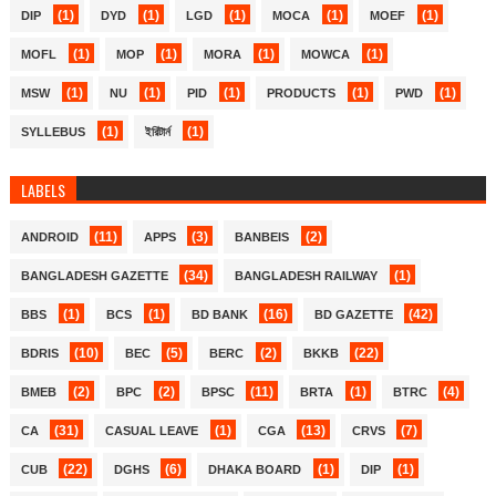
(1)
(1)
(1)
(1)
(1)
DIP
DYD
LGD
MOCA
MOEF
(1)
(1)
(1)
(1)
MOFL
MOP
MORA
MOWCA
(1)
(1)
(1)
(1)
(1)
MSW
NU
PID
PRODUCTS
PWD
(1)
(1)
SYLLEBUS
ইরিটার্ন
LABELS
(11)
(3)
(2)
ANDROID
APPS
BANBEIS
(34)
(1)
BANGLADESH GAZETTE
BANGLADESH RAILWAY
(1)
(1)
(16)
(42)
BBS
BCS
BD BANK
BD GAZETTE
(10)
(5)
(2)
(22)
BDRIS
BEC
BERC
BKKB
(2)
(2)
(11)
(1)
(4)
BMEB
BPC
BPSC
BRTA
BTRC
(31)
(1)
(13)
(7)
CA
CASUAL LEAVE
CGA
CRVS
(22)
(6)
(1)
(1)
CUB
DGHS
DHAKA BOARD
DIP