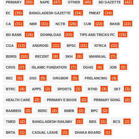
(50)
(47)
(45)
(42)
PRIMARY
NAPE
OTHER
BD GAZETTE
(35)
(34)
(34)
EC
BANGLADESH GAZETTE
PMEAT
(31)
(31)
(26)
(22)
(22)
CA
NBR
NCTB
CUB
BKKB
(16)
(15)
(15)
BD BANK
DOWNLOAD
TIPS AND TRICKS PC
(13)
(11)
(11)
(11)
CGA
ANDROID
BPSC
NTRCA
(10)
(8)
(8)
(7)
BDRIS
RECENT
SKH
MANNUAL
(7)
(7)
(6)
(5)
CRVS
ISLAMIC FUNDATION
DGHS
JOB
(5)
(5)
(5)
(4)
BEC
DSS
ORGBDR
FRELANCING
(4)
(3)
(3)
(3)
(3)
BTRC
APPS
SPORTS
RTHD
SKT
(2)
(2)
(2)
HEALTH CARE
PRIMARY E BOOK
PRIMARY SONG
(2)
(2)
(2)
(2)
BANBEIS
BERC
BMEB
BPC
(2)
(1)
(1)
(1)
TMED
BANGLADESH RAILWAY
BBS
BCS
(1)
(1)
(1)
BRTA
CASUAL LEAVE
DHAKA BOARD