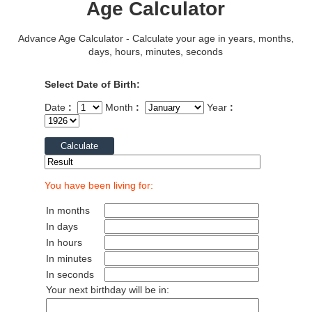
Age Calculator
Advance Age Calculator - Calculate your age in years, months,
days, hours, minutes, seconds
Select Date of Birth:
Date
:
Month
:
Year
:
You have been living for:
In months
In days
In hours
In minutes
In seconds
Your next birthday will be in: