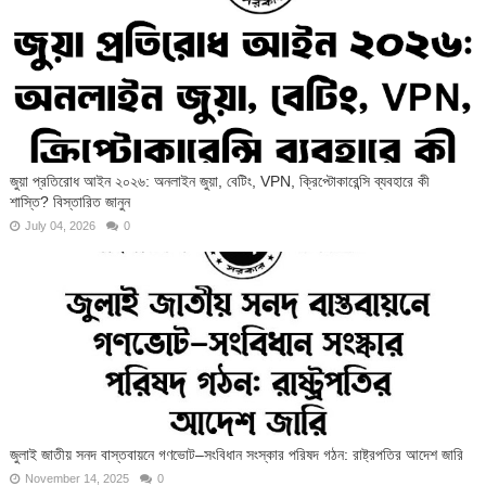
জুয়া প্রতিরোধ আইন ২০২৬: অনলাইন জুয়া, বেটিং, VPN, ক্রিপ্টোকারেন্সি ব্যবহারে কী
শাস্তি? বিস্তারিত জানুন
July 04, 2026
0
জুলাই জাতীয় সনদ বাস্তবায়নে গণভোট–সংবিধান সংস্কার পরিষদ গঠন: রাষ্ট্রপতির আদেশ জারি
November 14, 2025
0