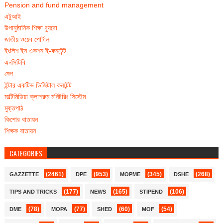
Pension and fund management
এটুআই
উপানুষ্ঠানিক শিক্ষা ব্যুরো
জাতীয় ওয়েব পোর্টাল
ইংলিশ ইন একশন ই-কনটেন্ট
এনসিটিবি
নেপ
ইন্টার একটিভ ডিজিটাল কনটেন্ট
মাল্টিমিডিয়া ক্লাশরুম মনিটরিং সিস্টেম
মুক্তপাঠ
কিশোর বাতায়ন
শিক্ষক বাতায়ন
CATEGORIES
(2461)
(953)
(345)
(268)
GAZZETTE
DPE
MOPME
DSHE
(177)
(165)
(106)
TIPS AND TRICKS
NEWS
STIPEND
(78)
(77)
(60)
(54)
DME
MOPA
SHED
MOF