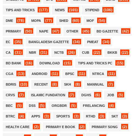
(177)
(165)
(106)
TIPS AND TRICKS
NEWS
STIPEND
(78)
(77)
(60)
(54)
DME
MOPA
SHED
MOF
(50)
(47)
(45)
(42)
PRIMARY
NAPE
OTHER
BD GAZETTE
(35)
(34)
(34)
EC
BANGLADESH GAZETTE
PMEAT
(31)
(31)
(26)
(22)
(22)
CA
NBR
NCTB
CUB
BKKB
(16)
(15)
(15)
BD BANK
DOWNLOAD
TIPS AND TRICKS PC
(13)
(11)
(11)
(11)
CGA
ANDROID
BPSC
NTRCA
(10)
(8)
(8)
(7)
BDRIS
RECENT
SKH
MANNUAL
(7)
(7)
(6)
(5)
CRVS
ISLAMIC FUNDATION
DGHS
JOB
(5)
(5)
(5)
(4)
BEC
DSS
ORGBDR
FRELANCING
(4)
(3)
(3)
(3)
(3)
BTRC
APPS
SPORTS
RTHD
SKT
(2)
(2)
(2)
HEALTH CARE
PRIMARY E BOOK
PRIMARY SONG