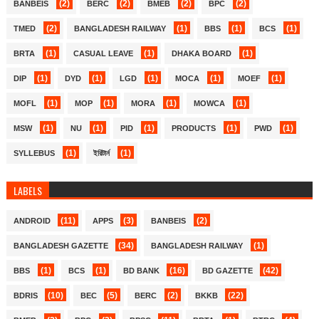
(2)
(2)
(2)
(2)
BANBEIS
BERC
BMEB
BPC
(2)
(1)
(1)
(1)
TMED
BANGLADESH RAILWAY
BBS
BCS
(1)
(1)
(1)
BRTA
CASUAL LEAVE
DHAKA BOARD
(1)
(1)
(1)
(1)
(1)
DIP
DYD
LGD
MOCA
MOEF
(1)
(1)
(1)
(1)
MOFL
MOP
MORA
MOWCA
(1)
(1)
(1)
(1)
(1)
MSW
NU
PID
PRODUCTS
PWD
(1)
(1)
SYLLEBUS
ইরিটার্ন
LABELS
(11)
(3)
(2)
ANDROID
APPS
BANBEIS
(34)
(1)
BANGLADESH GAZETTE
BANGLADESH RAILWAY
(1)
(1)
(16)
(42)
BBS
BCS
BD BANK
BD GAZETTE
(10)
(5)
(2)
(22)
BDRIS
BEC
BERC
BKKB