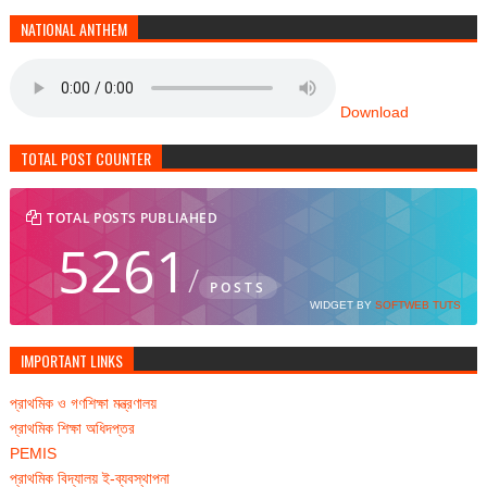
NATIONAL ANTHEM
Download
TOTAL POST COUNTER
TOTAL POSTS PUBLIAHED
5261
/
POSTS
WIDGET BY
SOFTWEB TUTS
IMPORTANT LINKS
প্রাথমিক ও গণশিক্ষা মন্ত্রণালয়
প্রাথমিক শিক্ষা অধিদপ্তর
PEMIS
প্রাথমিক বিদ্যালয় ই-ব্যবস্থাপনা