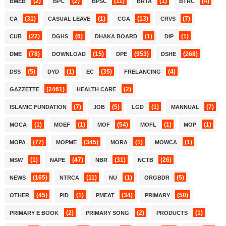
(2)
(2)
(11)
(1)
(4)
BMEB
BPC
BPSC
BRTA
BTRC
(31)
(1)
(13)
(7)
CA
CASUAL LEAVE
CGA
CRVS
(22)
(6)
(1)
(1)
CUB
DGHS
DHAKA BOARD
DIP
(78)
(15)
(953)
(268)
DME
DOWNLOAD
DPE
DSHE
(5)
(1)
(35)
(4)
DSS
DYD
EC
FRELANCING
(2461)
(2)
GAZZETTE
HEALTH CARE
(7)
(5)
(1)
(7)
ISLAMIC FUNDATION
JOB
LGD
MANNUAL
(1)
(1)
(54)
(1)
(1)
MOCA
MOEF
MOF
MOFL
MOP
(77)
(345)
(1)
(1)
MOPA
MOPME
MORA
MOWCA
(1)
(47)
(31)
(26)
MSW
NAPE
NBR
NCTB
(165)
(11)
(1)
(5)
NEWS
NTRCA
NU
ORGBDR
(45)
(1)
(34)
(50)
OTHER
PID
PMEAT
PRIMARY
(2)
(2)
(1)
PRIMARY E BOOK
PRIMARY SONG
PRODUCTS