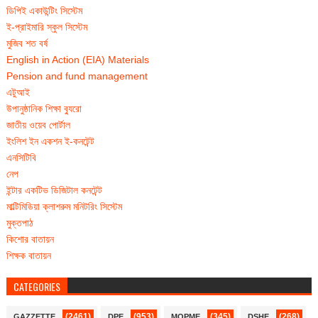
ডিপিই একাউন্টিং সিস্টেম
ই-প্রাইমারি স্কুল সিস্টেম
মুজিব শত বর্ষ
English in Action (EIA) Materials
Pension and fund management
এটুআই
উপানুষ্ঠানিক শিক্ষা ব্যুরো
জাতীয় ওয়েব পোর্টাল
ইংলিশ ইন একশন ই-কনটেন্ট
এনসিটিবি
নেপ
ইন্টার একটিভ ডিজিটাল কনটেন্ট
মাল্টিমিডিয়া ক্লাশরুম মনিটরিং সিস্টেম
মুক্তপাঠ
কিশোর বাতায়ন
শিক্ষক বাতায়ন
CATEGORIES
(2461)
(953)
(345)
(268)
GAZZETTE
DPE
MOPME
DSHE